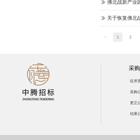
佛北战新产业
ꅀ
关于恢复佛北
ꅀ
<
1
2
采购
征求
采购
更正
结果