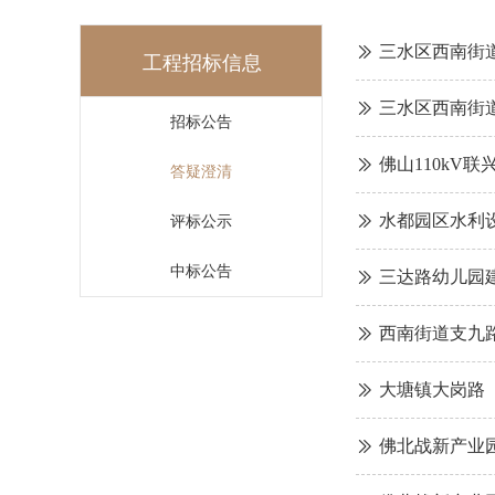
三水区西南街
ꅀ
工程招标信息
三水区西南街
ꅀ
招标公告
佛山110k
ꅀ
答疑澄清
水都园区水利
ꅀ
评标公示
中标公告
三达路幼儿园
ꅀ
西南街道支九
ꅀ
大塘镇大岗路
ꅀ
佛北战新产业
ꅀ